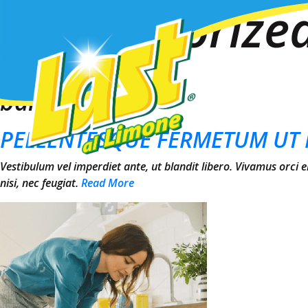
Uncategorize
This is my archive
bar
PELLENTESQUE FERMETUM UT 
Vestibulum vel imperdiet ante, ut blandit libero. Vivamus orci 
nisi, nec feugiat.
Read More